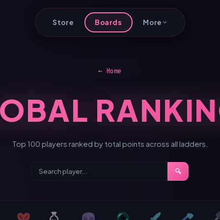
Store
Boards
More
← Home
OBAL RANKI
Top 100 players ranked by total points across all ladders.
🔍