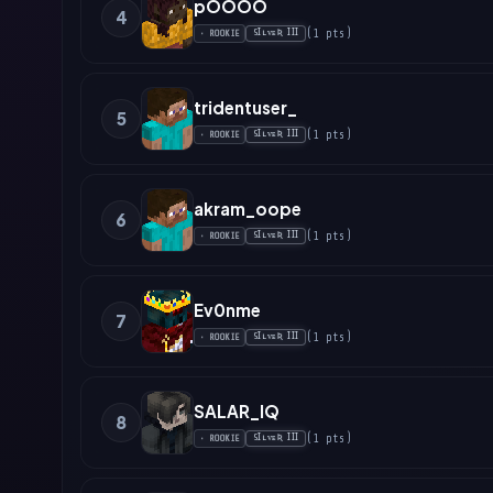
pOOOO
4
(
1
pts
)
SꞮʟᴠᴇƦ ꞮꞮꞮ
•
ROOKIE
tridentuser_
5
(
1
pts
)
SꞮʟᴠᴇƦ ꞮꞮꞮ
•
ROOKIE
akram_oope
6
(
1
pts
)
SꞮʟᴠᴇƦ ꞮꞮꞮ
•
ROOKIE
Ev0nme
7
(
1
pts
)
SꞮʟᴠᴇƦ ꞮꞮꞮ
•
ROOKIE
SALAR_IQ
8
(
1
pts
)
SꞮʟᴠᴇƦ ꞮꞮꞮ
•
ROOKIE