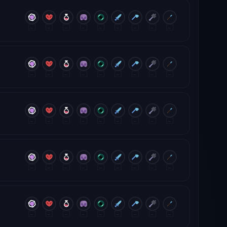
—
—
—
—
—
—
—
—
—
—
—
—
—
—
—
—
—
—
—
—
—
—
—
—
—
—
—
—
—
—
—
—
—
—
—
—
—
—
—
—
—
—
—
—
—