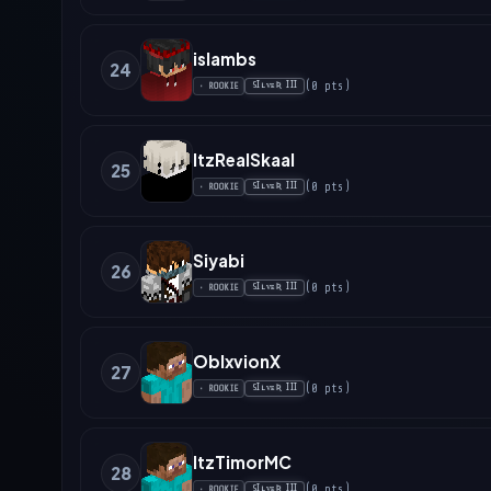
islambs
24
(
0
pts
)
SꞮʟᴠᴇƦ ꞮꞮꞮ
•
ROOKIE
ItzRealSkaal
25
(
0
pts
)
SꞮʟᴠᴇƦ ꞮꞮꞮ
•
ROOKIE
Siyabi
26
(
0
pts
)
SꞮʟᴠᴇƦ ꞮꞮꞮ
•
ROOKIE
OblxvionX
27
(
0
pts
)
SꞮʟᴠᴇƦ ꞮꞮꞮ
•
ROOKIE
ItzTimorMC
28
(
0
pts
)
SꞮʟᴠᴇƦ ꞮꞮꞮ
•
ROOKIE