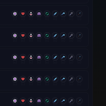
—
—
—
—
—
—
—
—
—
—
—
—
—
—
—
—
—
—
—
—
—
—
—
—
—
—
—
—
—
—
—
—
—
—
—
—
—
—
—
—
—
—
—
—
—