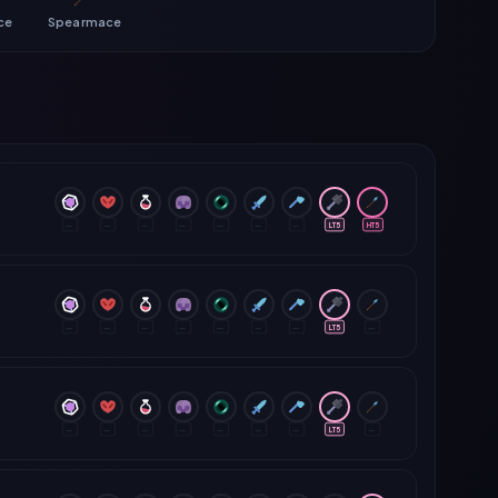
ce
Spearmace
—
—
—
—
—
—
—
LT5
HT5
—
—
—
—
—
—
—
LT5
—
—
—
—
—
—
—
—
LT5
—