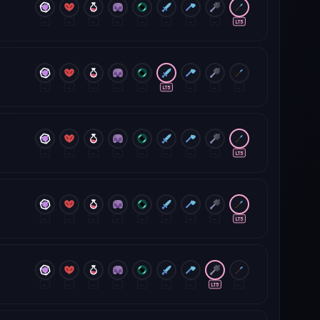
—
—
—
—
—
—
—
—
LT5
—
—
—
—
—
LT5
—
—
—
—
—
—
—
—
—
—
—
LT5
—
—
—
—
—
—
—
—
LT5
—
—
—
—
—
—
—
LT5
—