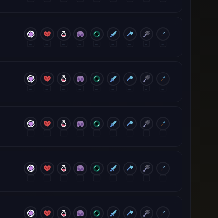
—
—
—
—
—
—
—
—
—
—
—
—
—
—
—
—
—
—
—
—
—
—
—
—
—
—
—
—
—
—
—
—
—
—
—
—