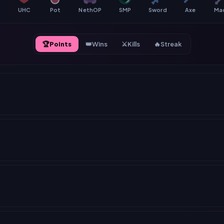
a
UHC
Pot
NethOP
SMP
Sword
Axe
Ma
🏆
Points
👑
Wins
⚔️
Kills
🔥
Streak