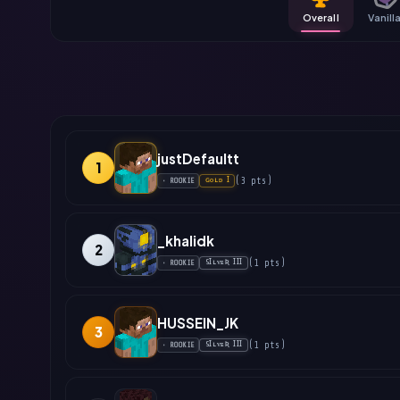
Overall
Vanill
justDefaultt
1
(
3
pts
)
ɢᴏʟᴅ Ɪ
•
ROOKIE
_khalidk
2
(
1
pts
)
SꞮʟᴠᴇƦ ꞮꞮꞮ
•
ROOKIE
HUSSEIN_JK
3
(
1
pts
)
SꞮʟᴠᴇƦ ꞮꞮꞮ
•
ROOKIE