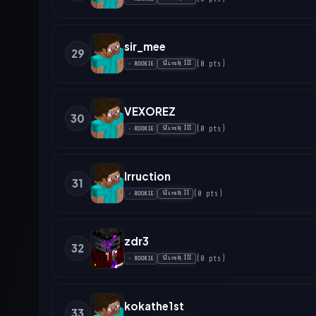
sir_mee
29
(
0
pts
)
SꞮʟᴠᴇƦ ꞮꞮꞮ
•
ROOKIE
VEXOREZ
30
(
0
pts
)
SꞮʟᴠᴇƦ ꞮꞮꞮ
•
ROOKIE
Irruction
31
(
0
pts
)
SꞮʟᴠᴇƦ ꞮꞮ
•
ROOKIE
zdr3
32
(
0
pts
)
SꞮʟᴠᴇƦ ꞮꞮꞮ
•
ROOKIE
kokathe1st
33