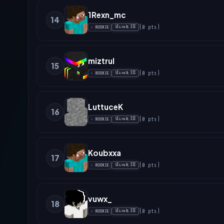
1Rexn_mc
14
(
0
pts
)
SꞮʟᴠᴇƦ ꞮꞮꞮ
•
ROOKIE
miztrul
15
(
0
pts
)
SꞮʟᴠᴇƦ ꞮꞮꞮ
•
ROOKIE
LuttuceK
16
(
0
pts
)
SꞮʟᴠᴇƦ ꞮꞮꞮ
•
ROOKIE
Koubxxa
17
(
0
pts
)
SꞮʟᴠᴇƦ ꞮꞮꞮ
•
ROOKIE
vuwx_
18
(
0
pts
)
SꞮʟᴠᴇƦ ꞮꞮꞮ
•
ROOKIE