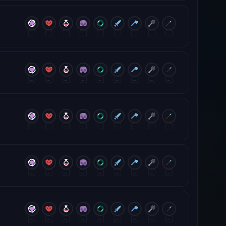
—
—
—
—
—
—
—
—
—
—
—
—
—
—
—
—
—
—
—
—
—
—
—
—
—
—
—
—
—
—
—
—
—
—
—
—
—
—
—
—
—
—
—
—
—