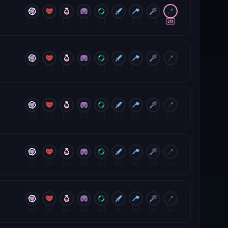
—
—
—
—
—
—
—
—
LT5
—
—
—
—
—
—
—
—
—
—
—
—
—
—
—
—
—
—
—
—
—
—
—
—
—
—
—
—
—
—
—
—
—
—
—
—