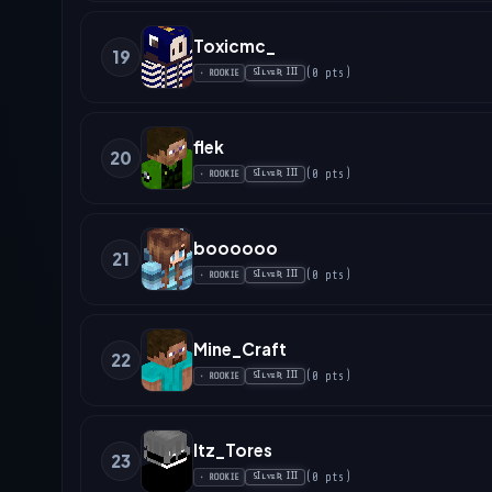
Toxicmc_
19
(
0
pts
)
SꞮʟᴠᴇƦ ꞮꞮꞮ
•
ROOKIE
flek
20
(
0
pts
)
SꞮʟᴠᴇƦ ꞮꞮꞮ
•
ROOKIE
boooooo
21
(
0
pts
)
SꞮʟᴠᴇƦ ꞮꞮꞮ
•
ROOKIE
Mine_Craft
22
(
0
pts
)
SꞮʟᴠᴇƦ ꞮꞮꞮ
•
ROOKIE
Itz_Tores
23
(
0
pts
)
SꞮʟᴠᴇƦ ꞮꞮꞮ
•
ROOKIE