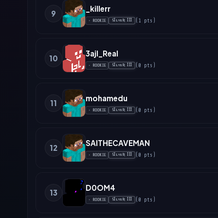
_killerr
9
(
1
pts
)
SꞮʟᴠᴇƦ ꞮꞮꞮ
•
ROOKIE
3ajl_Real
10
(
0
pts
)
SꞮʟᴠᴇƦ ꞮꞮꞮ
•
ROOKIE
mohamedu
11
(
0
pts
)
SꞮʟᴠᴇƦ ꞮꞮꞮ
•
ROOKIE
SAITHECAVEMAN
12
(
0
pts
)
SꞮʟᴠᴇƦ ꞮꞮꞮ
•
ROOKIE
D0OM4
13
(
0
pts
)
SꞮʟᴠᴇƦ ꞮꞮꞮ
•
ROOKIE